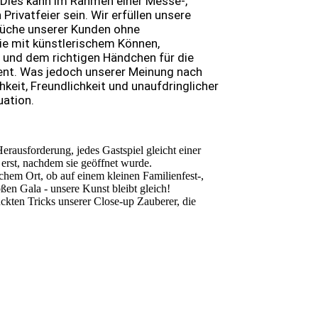
 Dies kann im Rahmen einer Messe-,
 Privatfeier sein. Wir erfüllen unsere
rüche unserer Kunden ohne
sie mit künstlerischem Können,
 und dem richtigen Händchen für die
ent. Was jedoch unserer Meinung nach
chkeit, Freundlichkeit und unaufdringlicher
uation.
erausforderung, jedes Gastspiel gleicht einer
 erst, nachdem sie geöffnet wurde.
chem Ort, ob auf einem kleinen Familienfest-,
ßen Gala - unsere Kunst bleibt gleich!
kten Tricks unserer Close-up Zauberer, die