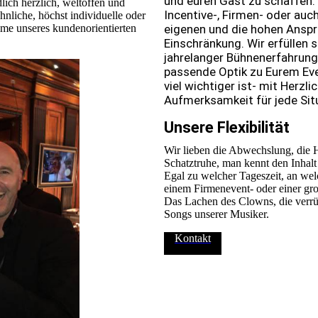
und euren Gast zu schaffen.
ch herzlich, weltoffen und
Incentive-, Firmen- oder auch
hnliche, höchst individuelle oder
me unseres kundenorientierten
eigenen und die hohen Ansp
Einschränkung. Wir erfüllen 
jahrelanger Bühnenerfahrung
passende Optik zu Eurem Ev
viel wichtiger ist- mit Herzli
Aufmerksamkeit für jede Sit
Unsere Flexibilität
Wir lieben die Abwechslung, die H
Schatztruhe, man kennt den Inhalt
Egal zu welcher Tageszeit, an wel
einem Firmenevent- oder einer gro
Das Lachen des Clowns, die verrüc
Songs unserer Musiker.
Kontakt