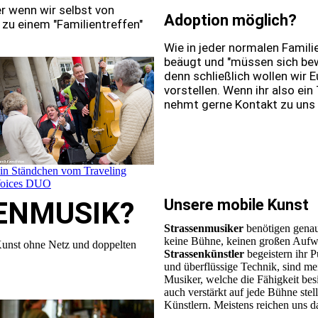
 wenn wir selbst von
Adoption möglich?
 zu einem "Familientreffen"
Wie in jeder normalen Famili
beäugt und "müssen sich bewe
denn schließlich wollen wir 
vorstellen. Wenn ihr also ein
nehmt gerne Kontakt zu uns 
in Ständchen vom Traveling
oices DUO
ENMUSIK?
Unsere mobile Kunst
Strassenmusiker
benötigen genau
keine Bühne, keinen großen Aufw
st ohne Netz und doppelten
Strassenkünstler
begeistern ihr 
und überflüssige Technik, sind me
Musiker, welche die Fähigkeit bes
auch verstärkt auf jede Bühne stel
Künstlern. Meistens reichen uns d