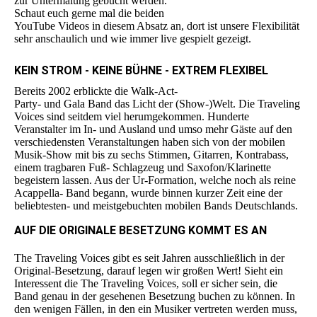
zur Untermalung gebucht werden.
Schaut euch gerne mal die beiden
YouTube Videos in diesem Absatz an, dort ist unsere Flexibilität
sehr anschaulich und wie immer live gespielt gezeigt.
KEIN STROM - KEINE BÜHNE - EXTREM FLEXIBEL
Bereits 2002 erblickte die Walk-Act-
Party- und Gala Band das Licht der (Show-)Welt. Die Traveling
Voices sind seitdem viel herumgekommen. Hunderte
Veranstalter im In- und Ausland und umso mehr Gäste auf den
verschiedensten Veranstaltungen haben sich von der mobilen
Musik-Show mit bis zu sechs Stimmen, Gitarren, Kontrabass,
einem tragbaren Fuß- Schlagzeug und Saxofon/Klarinette
begeistern lassen. Aus der Ur-Formation, welche noch als reine
Acappella- Band begann, wurde binnen kurzer Zeit eine der
beliebtesten- und meistgebuchten mobilen Bands Deutschlands.
AUF DIE ORIGINALE BESETZUNG KOMMT ES AN
The Traveling Voices gibt es seit Jahren ausschließlich in der
Original-Besetzung, darauf legen wir großen Wert! Sieht ein
Interessent die The Traveling Voices, soll er sicher sein, die
Band genau in der gesehenen Besetzung buchen zu können. In
den wenigen Fällen, in den ein Musiker vertreten werden muss,